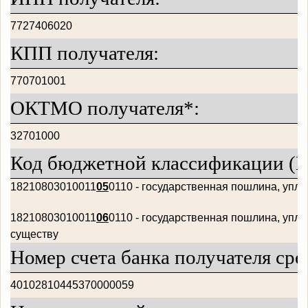
7727406020
КПП получателя:
770701001
ОКТМО получателя*:
32701000
Код бюджетной классификации (К
18210803010011
05
0110 - государственная пошлина, упл
18210803010011
06
0110 -
государственная пошлина, упла
существу
Номер счета банка получателя сре
40102810445370000059